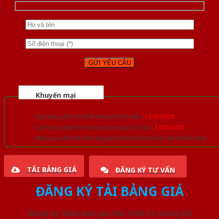
Khuyến mại
Quà tặng đồ nội thất trang trí lên đến
1.000.000đ
Giảm trực tiếp khi mua đơn hàng lớn hơn
3.000.000đ
Nhiều ưu đãi lớn khi đăng ký tài khoản thành viên thân thiết
TẢI BẢNG GIÁ
ĐĂNG KÝ TƯ VẤN
ĐĂNG KÝ TẢI BẢNG GIÁ
Đăng ký nhận báo giá mới nhất từ chúng tôi