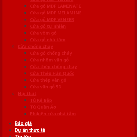
Cửa gỗ MDF LAMINATE
Cửa gỗ MDF MELAMINE
Cửa gỗ MDF VENEER
Cửa gỗ tự nhiên
Cửa vòm gỗ
Cửa gỗ nhà tắm
Cửa chống cháy
Cửa gỗ chống cháy
Cửa nhôm vân gỗ
Cửa thép chống cháy
Cửa Thép Hàn Quốc
Cửa thép vân gỗ
Cửa vân gỗ 5D
Nội thất
Tủ Kệ Bếp
Tủ Quần Áo
Phụ kiện cửa nhà tắm
Báo giá
Dự án thực tế
Tin tức