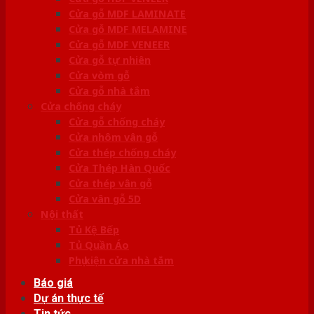
Cửa gỗ MDF LAMINATE
Cửa gỗ MDF MELAMINE
Cửa gỗ MDF VENEER
Cửa gỗ tự nhiên
Cửa vòm gỗ
Cửa gỗ nhà tắm
Cửa chống cháy
Cửa gỗ chống cháy
Cửa nhôm vân gỗ
Cửa thép chống cháy
Cửa Thép Hàn Quốc
Cửa thép vân gỗ
Cửa vân gỗ 5D
Nội thất
Tủ Kệ Bếp
Tủ Quần Áo
Phụ kiện cửa nhà tắm
Báo giá
Dự án thực tế
Tin tức